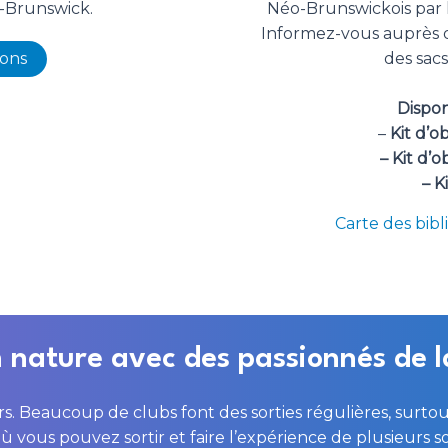
-Brunswick.
Néo-Brunswickois par l
Informez-vous auprès d
ions
des sacs
Dispon
–
Kit d’o
– Kit d’
– K
Carte des bib
 nature avec des passionnés de l
. Beaucoup de clubs font des sorties régulières, surto
ù vous pouvez sortir et faire l’expérience de plusieurs s