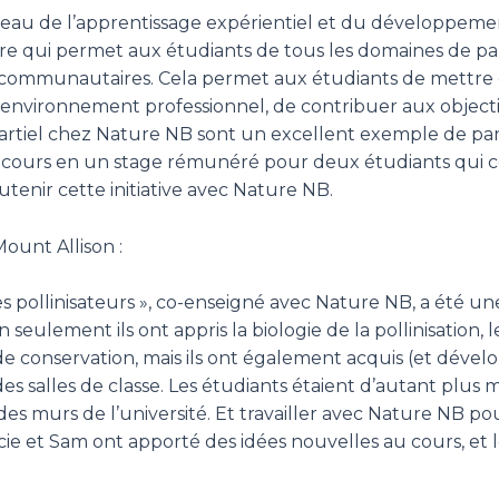
eau de l’apprentissage expérientiel et du développemen
ire qui permet aux étudiants de tous les domaines de part
es communautaires. Cela permet aux étudiants de mettre 
nvironnement professionnel, de contribuer aux objectif
rtiel chez Nature NB sont un excellent exemple de part
n cours en un stage rémunéré pour deux étudiants qui co
enir cette initiative avec Nature NB.
ount Allison :
es pollinisateurs », co-enseigné avec Nature NB, a été u
n seulement ils ont appris la biologie de la pollinisation,
es de conservation, mais ils ont également acquis (et dév
es salles de classe. Les étudiants étaient d’autant plus mo
des murs de l’université. Et travailler avec Nature NB pou
cie et Sam ont apporté des idées nouvelles au cours, et l