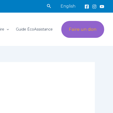
Rechercher
English
Faire un don
ire
Guide ÉcoAssistance