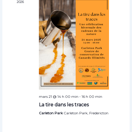
e
2026
o
m
n
e
d
n
e
t
v
u
e
s
É
v
è
n
e
mars 21 @ 14 h 00 min
-
16 h 00 min
m
La tire dans les traces
e
Carleton Park
Carleton Park, Fredericton
n
t