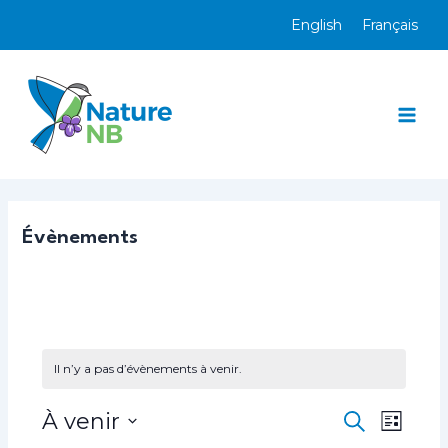
Aller
English
Français
au
contenu
Mai
Men
Évènements
Il n’y a pas d’évènements à venir.
À venir
R
N
R
L
e
a
e
S