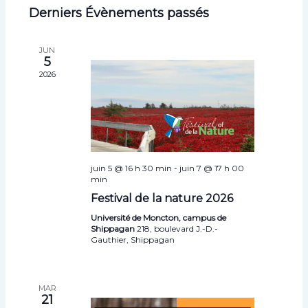
i
c
Derniers Évènements passés
v
s
c
é
h
t
i
l
e
h
e
r
g
e
e
JUN
c
5
a
c
r
h
2026
t
t
e
c
i
i
h
o
o
e
n
n
e
n
d
e
t
e
juin 5 @ 16 h 30 min
-
juin 7 @ 17 h 00
z
n
v
min
u
a
u
Festival de la nature 2026
n
e
v
Université de Moncton, campus de
e
s
i
Shippagan
218, boulevard J.-D.-
d
Gauthier, Shippagan
É
g
a
v
a
t
è
t
e
MAR
n
21
.
i