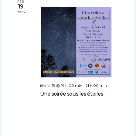
FEB
s
19
2026
février 19 @ 19 h 00 min
-
21 h 00 min
Une soirée sous les étoiles